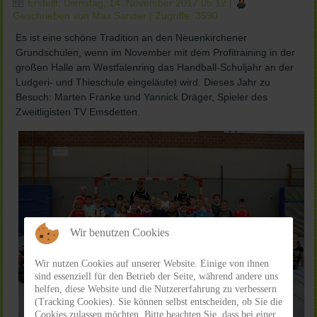
Erstellt: Dienstag, 14. November 2017 05:12
|
Geschrieben von Max Sander
| Zugriffe: 3590
Es ist eine schöne Tradition an den Neuenkirchener
Grundschulen, wenn im November mit dem Profitraining in der
großen Halle am Westfalenring das Handball-Schuljahr an der
Ludgeri- und Thieschule eingeläutet wird. Dieses Jahr zu
Besuch: Marten Franke und Yannick Dräger, Spieler des
Zweitligisten TV Emsdetten.
Wir benutzen Cookies
Wir nutzen Cookies auf unserer Website. Einige von ihnen
sind essenziell für den Betrieb der Seite, während andere uns
helfen, diese Website und die Nutzererfahrung zu verbessern
(Tracking Cookies). Sie können selbst entscheiden, ob Sie die
Cookies zulassen möchten. Bitte beachten Sie, dass bei einer