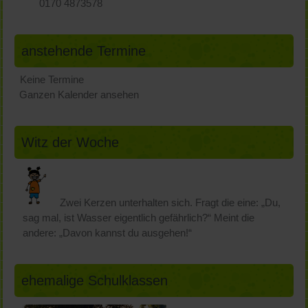
Erziehungsberechtigte, dass Sie das Zeugnis Ihres Kindes
0170 4873578
erhalten und zur Kenntnis genommen haben.
Bemerkungen:
anstehende Termine
In den Jahrgängen 3 und 4 werden in den Fächern
Deutsch und Mathematik schriftliche Klassenarbeiten
Keine Termine
benotet.
Ganzen Kalender ansehen
Das Halbjahreszeugnis der Klasse 4 beinhaltet die
begründete Schulformempfehlung für die weiterführende
Schule.
Witz der Woche
Zwei Kerzen unterhalten sich. Fragt die eine: „Du,
sag mal, ist Wasser eigentlich gefährlich?“ Meint die
andere: „Davon kannst du ausgehen!“
ehemalige Schulklassen