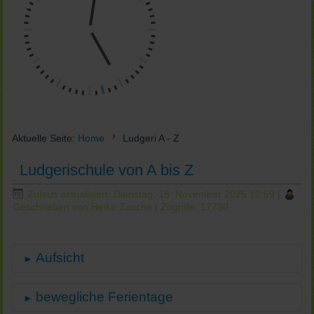
Aktuelle Seite:
Home
Ludgeri A - Z
Ludgerischule von A bis Z
Zuletzt aktualisiert: Dienstag, 18. November 2025 12:59
|
Geschrieben von Heike Zasche
| Zugriffe: 17730
Aufsicht
►
bewegliche Ferientage
►
Die
Aufsicht
spflicht der Schule gilt für die Gesamtdauer
des Unterrichts oder sonstiger schulischer