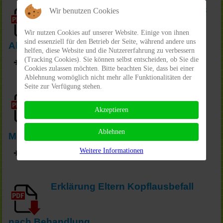
Antrag auf Beurlaubung gem. § 43
Wir benutzen Cookies
Wir nutzen Cookies auf unserer Website. Einige von ihnen
sind essenziell für den Betrieb der Seite, während andere uns
Abs. 3 Schulgesetz NRW
helfen, diese Website und die Nutzererfahrung zu verbessern
(Tracking Cookies). Sie können selbst entscheiden, ob Sie die
Download Antrag auf Beurlaubung
Cookies zulassen möchten. Bitte beachten Sie, dass bei einer
Ablehnung womöglich nicht mehr alle Funktionalitäten der
Seite zur Verfügung stehen.
Akzeptieren
Ablehnen
Merkblatt Kopflausbefall
Weitere Informationen
Download Merkblatt Kopflausbefall
Erklärung Eltern Kopflausbefall
nach Behandlung