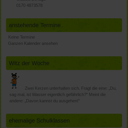
0170 4873578
anstehende Termine
Keine Termine
Ganzen Kalender ansehen
Witz der Woche
Zwei Kerzen unterhalten sich. Fragt die eine: „Du,
sag mal, ist Wasser eigentlich gefährlich?“ Meint die
andere: „Davon kannst du ausgehen!“
ehemalige Schulklassen