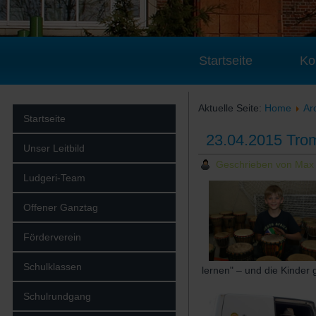
Startseite
Ko
Aktuelle Seite:
Home
Ar
Startseite
23.04.2015 Trom
Unser Leitbild
Geschrieben von Max
Ludgeri-Team
Offener Ganztag
Förderverein
Schulklassen
lernen" – und die Kinder
Schulrundgang