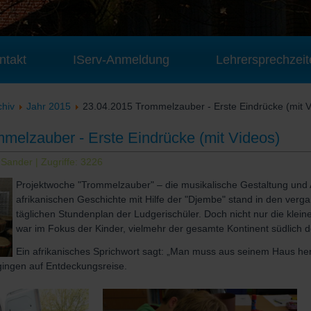
ntakt
IServ-Anmeldung
Lehrersprechzeit
chiv
Jahr 2015
23.04.2015 Trommelzauber - Erste Eindrücke (mit V
melzauber - Erste Eindrücke (mit Videos)
 Sander
| Zugriffe: 3226
Projektwoche "Trommelzauber" – die musikalische Gestaltung und 
afrikanischen Geschichte mit Hilfe der "Djembe" stand in den ver
täglichen Stundenplan der Ludgerischüler. Doch nicht nur die klein
war im Fokus der Kinder, vielmehr der gesamte Kontinent südlich d
Ein afrikanisches Sprichwort sagt: „Man muss aus seinem Haus he
 gingen auf Entdeckungsreise.