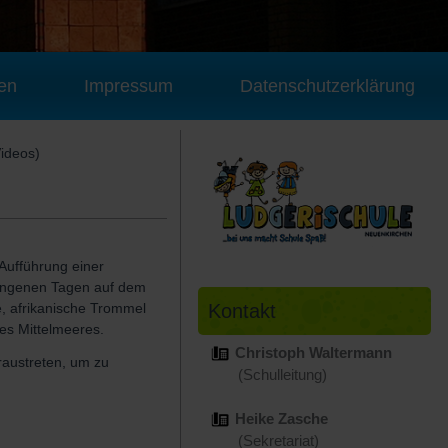
en
Impressum
Datenschutzerklärung
ideos)
Aufführung einer
gangenen Tagen auf dem
Kontakt
e, afrikanische Trommel
es Mittelmeeres.
Christoph Waltermann
raustreten, um zu
(Schulleitung)
Heike Zasche
(Sekretariat)