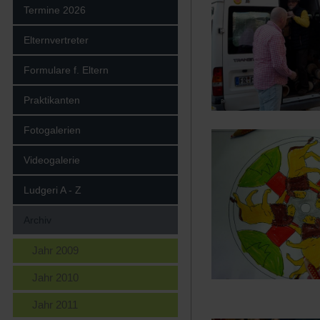
Termine 2026
Elternvertreter
Formulare f. Eltern
Praktikanten
Fotogalerien
Videogalerie
Ludgeri A - Z
Archiv
Jahr 2009
Jahr 2010
Jahr 2011