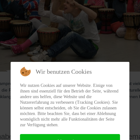
Wir benutzen Cookies
precht, dem Initiator von "Trommelzauber" zu sagen: „Afrika hat viele
Wir nutzen Cookies auf unserer Website. Einige von
 die Resourcen des schwarzen Kontinents: Einen ungeheuren kulturelle
ihnen sind essenziell für den Betrieb der Seite, während
eiklang Trommeln, Tanzen und Singen ausdrückt. (...) Von Afrika lernen h
andere uns helfen, diese Website und die
Nutzererfahrung zu verbessern (Tracking Cookies). Sie
können selbst entscheiden, ob Sie die Cookies zulassen
möchten. Bitte beachten Sie, dass bei einer Ablehnung
womöglich nicht mehr alle Funktionalitäten der Seite
zur Verfügung stehen.
haben auch ein paar Videoaufnahmen gem